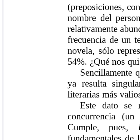
(preposiciones, co
nombre del persona
relativamente abund
frecuencia de un 
novela, sólo repre
54%. ¿Qué nos quie
Sencillamente q
ya resulta singul
literarias más valio
Este dato se r
concurrencia (un
Cumple, pues,
fundamentales de l