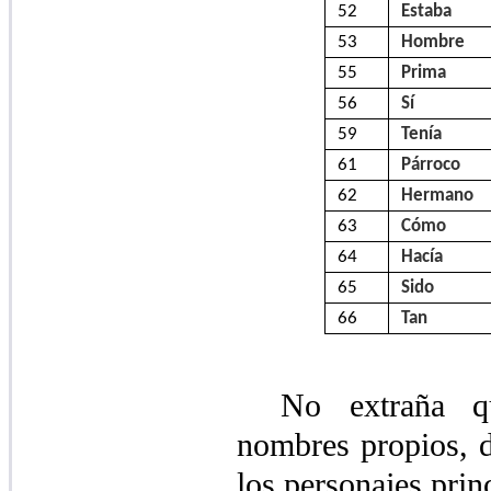
52
Estaba
53
Hombre
55
Prima
56
Sí
59
Tenía
61
Párroco
62
Hermano
63
Cómo
64
Hacía
65
Sido
66
Tan
No extraña qu
nombres propios, d
los personajes prin