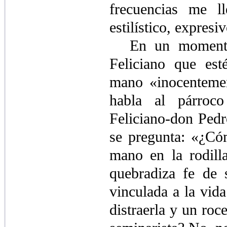
frecuencias me l
estilístico, expres
En un momento
Feliciano que est
mano «inocentemen
habla al párroc
Feliciano-don Pedr
se pregunta: «¿Có
mano en la rodill
quebradiza fe de 
vinculada a la vid
distraerla y un roc