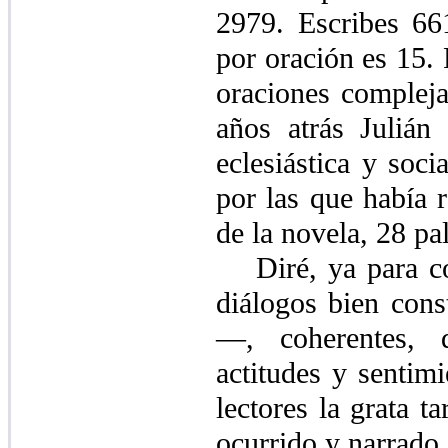
2979. Escribes 66
por oración es 15. 
oraciones complej
años atrás Julián
eclesiástica y soci
por las que había r
de la novela, 28 pa
Diré, ya para c
diálogos bien con
—, coherentes, d
actitudes y sentimi
lectores la grata t
ocurrido y narrado 