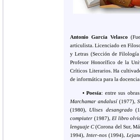
Antonio García Velasco
(Fue
articulista. Licenciado en Filo
y Letras (Sección de Filologí
Profesor Honorífico de la Un
Críticos Literarios. Ha cultivad
de informática para la docencia 
• Poesía
: e
ntre sus obra
Marchamar andalusí
(1977),
S
(1980),
Ulises desangrado
(1
compiuter
(1987),
El libro olv
lenguaje C
(
Corona del Sur, Má
1994),
Inter-nos
(1994),
Lejan