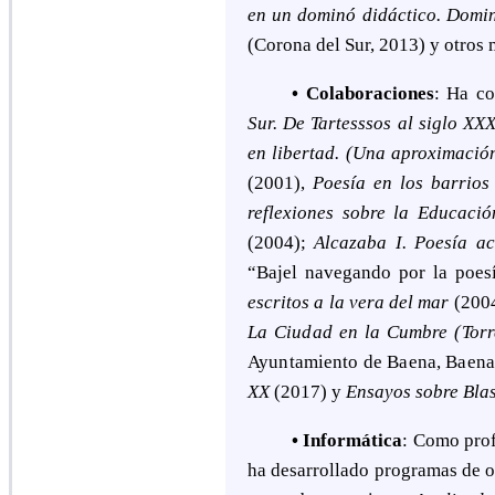
en un dominó didáctico. Domin
(Corona del Sur, 2013) y otros 
• Colaboraciones
:
Ha co
Sur. De Tartesssos al siglo XX
en libertad. (Una aproximación
(2001),
Poesía en los barrio
reflexiones sobre la Educaci
(2004);
Alcazaba I
. P
oesía a
“Bajel navegando por la poes
escritos a la vera del mar
(200
La Ciudad en la Cumbre (Tor
Ayuntamiento de Baena, Baena
XX
(2017) y
Ensayos sobre Blas
• Informática
:
Como profe
ha desarrollado programas de or