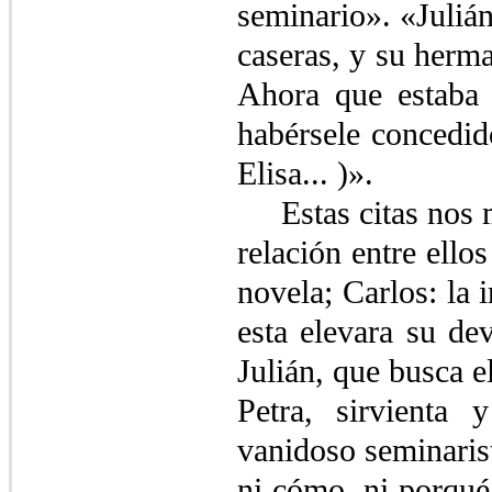
seminario». «Julián
caseras, y su herma
Ahora que estaba 
habérsele concedid
Elisa... )».
Estas citas nos 
relación entre ellos
novela; Carlos: la 
esta elevara su de
Julián, que busca e
Petra, sirvienta 
vanidoso seminarist
ni cómo, ni porqué,