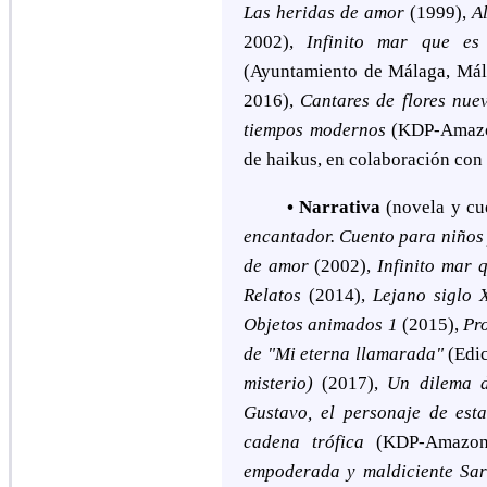
Las heridas de amor
(1999),
A
2002),
Infinito mar que es
(
Ayuntamiento de Málaga, Má
2016),
Cantares de flores nuev
tiempos modernos
(KDP-Amazo
de haikus, en colaboración con 
• Narrativa
(novela y cu
encantador. Cuento para niños
de amor
(2002),
Infinito mar 
Relatos
(2014),
Lejano siglo X
Objetos animados 1
(2015),
Pr
de
"M
i eterna llamarada
"
(
Edi
misterio)
(2017)
,
Un dilema 
Gustavo, el personaje de est
cadena trófica
(KDP-Amazon
empoderada y maldiciente Sa