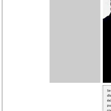
Se
di
éx
pu
co