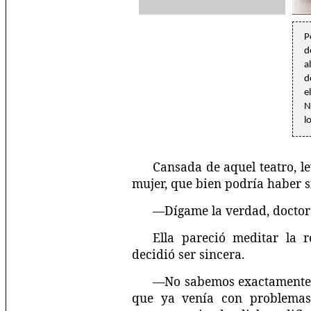
P
d
a
d
e
N
l
Cansada de aquel teatro, l
mujer, que bien podría haber 
—Dígame la verdad, doctor
Ella pareció meditar la 
decidió ser sincera.
—No sabemos exactamente e
que ya venía con problemas