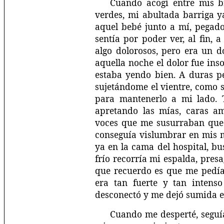
Cuando acogí entre mis b
verdes, mi abultada barriga y
aquel bebé junto a mí, pegad
sentía por poder ver, al fin,
algo dolorosos, pero era un d
aquella noche el dolor fue ins
estaba yendo bien. A duras p
sujetándome el vientre, como s
para mantenerlo a mi lado. T
apretando las mías, caras am
voces que me susurraban que
conseguía vislumbrar en mis 
ya en la cama del hospital, b
frío recorría mi espalda, pres
que recuerdo es que me pedían
era tan fuerte y tan intenso
desconectó y me dejó sumida e
Cuando me desperté, seguía 