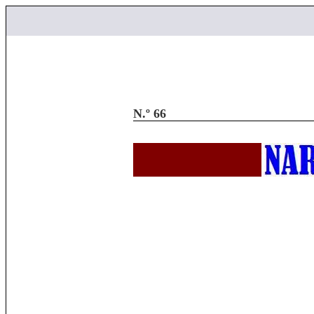
N.º 66