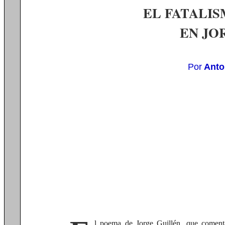
EL FATALI
EN JO
Por
Anto
l poema de Jorge Guillén, que coment