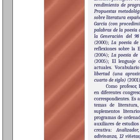
rendimiento de progr
Propuestas metodológi
sobre literatura españ
García (con procedimi
palabras de la poesía
la Generación del 9
(2000);
La poesía de
reflexiones sobre la 
(2004);
La poesía de 
(2005); El lenguaje 
actuales. Vocabular
libertad (una aproxi
cuarto de siglo)
(2001)
Como profesor,
en diferentes congres
correspondientes. Es 
temas de literatura,
suplementos literari
programas de ordenado
auxiliares de estudios
creativa:
Analizador
adivinanza, 12 viñetas