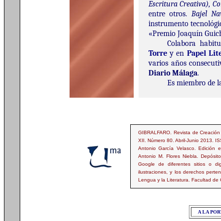
Escritura Creativa), C
entre otros.
Bajel Na
instrumento tecnológic
«Premio Joaquín Guich
Colabora habi
Torre
y en
Papel Lit
varios años consecuti
Diario Málaga
.
Es miembro de la
GIBRALFARO. Revista de Creación Li
XII. Número 80. Abril-Junio 2013. 
Antonio García Velasco. Edición e
Antonio M. Flores Niebla. Depósi
Google de diferentes sitios o d
ilustraciones, y los derechos pert
Lengua y la Literatura. Facultad de
A LA PO