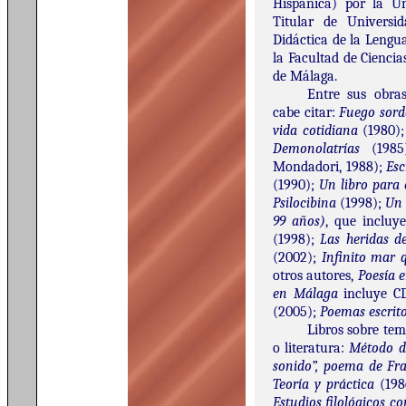
Hispánica) por la Un
Titular de Universi
Didáctica de la Lengua
la Facultad de Cienci
de Málaga.
Entre sus obras
cabe citar:
Fuego sord
vida cotidiana
(1980)
Demonolatrías
(198
Mondadori, 1988);
Esc
(1990);
Un libro para 
Psilocibina
(1998);
Un 
99 años)
, que incluy
(1998);
Las heridas d
(2002);
Infinito mar q
otros autores,
Poesía e
en Málaga
incluye CD
(2005);
Poemas escrito
Libros sobre tem
o literatura:
Método d
sonido”, poema de Fra
Teoría y práctica
(19
Estudios filológicos c