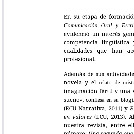
En su etapa de formación
Comunicación Oral y Escri
evidenció un interés gen
competencia lingüística 
cualidades que han ac
profesional.
Además de sus actividades
novela y el
relato de mist
imaginación fértil y una
sueño
», confiesa en su blog)
(ECU Narrativa, 2011) y
E
en valores
(ECU, 2013). A
nuestra revista, entre e
número;
Una segunda opo