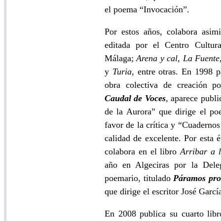
el poema “Invocación”.
Por estos años, colabora asim
editada por el Centro Cultur
Málaga;
Arena y cal
,
La Fuente
y
Turia
, entre otras. En 1998 
obra colectiva de creación po
Caudal de Voces
, aparece publ
de la Aurora” que dirige el po
favor de la crítica y “Cuadernos
calidad de excelente. Por esta
colabora en el libro
Arribar a 
año en Algeciras por la Dele
poemario, titulado
Páramos pro
que dirige el escritor José Garcí
En 2008 publica su cuarto li