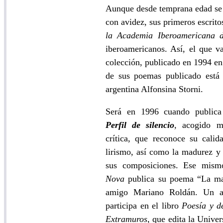
Aunque desde temprana edad se s
con avidez, sus primeros escrito
la Academia Iberoamericana 
iberoamericanos. Así, el que v
colección, publicado en 1994 en
de sus poemas publicado está 
argentina Alfonsina Storni.
Será en 1996 cuando publica 
Perfil de silencio
, acogido m
crítica, que reconoce su cali
lirismo, así como la madurez y 
sus composiciones. Ese mism
Nova
publica su poema “La ma
amigo Mariano Roldán. Un a
participa en el libro
Poesía y d
Extramuros,
que edita la Univer