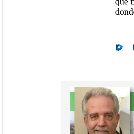
que t
donde