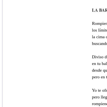
LA BA
Rompiend
los lími
la cima 
buscando
Diviso d
en tu ba
desde q
pero en t
Yo te of
pero lle
rompiend