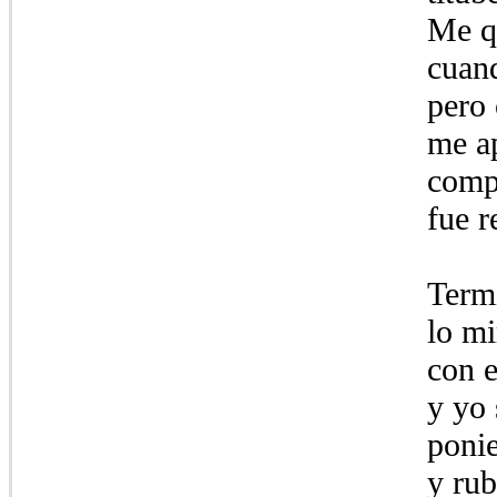
Me qu
cuand
pero 
me ap
comp
fue r
Termi
lo mi
con e
y yo
ponie
y rub