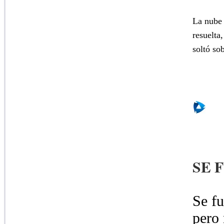
La nube 
resuelta
soltó so
SE 
Se fu
pero 