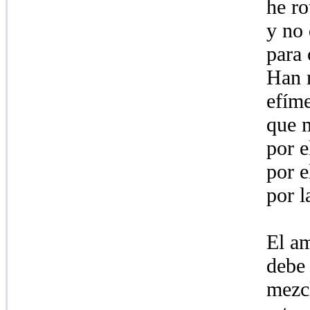
he ro
y no 
para 
Han m
efím
que 
por e
por e
por l
El am
debe 
mezc