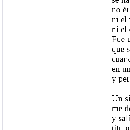
no ér
ni el
ni el
Fue u
que 
cuan
en un
y per
Un si
me d
y sal
titub