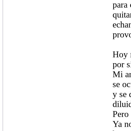
para 
quita
echan
provo
Hoy m
por s
Mi am
se oc
y se 
dilui
Pero 
Ya no