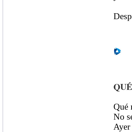
Despu
QUÉ
Qué r
No s
Ayer 