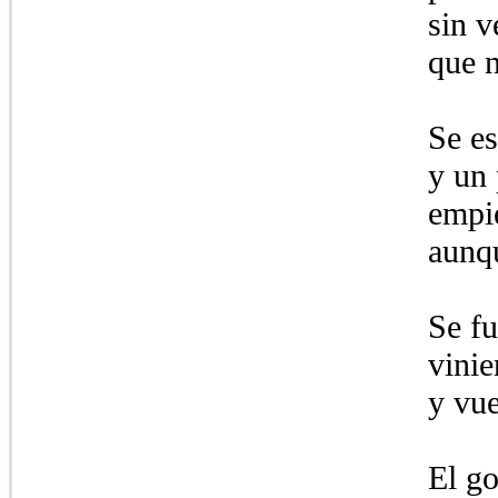
sin v
que n
Se es
y un 
empie
aunqu
Se fu
vinie
y vue
El go