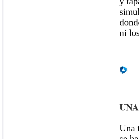
y tap
simul
dond
ni lo
UNA
Una 
se ha