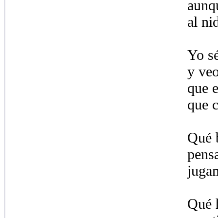
aunqu
al ni
Yo sé
y veo
que e
que c
Qué b
pensa
juga
Qué h